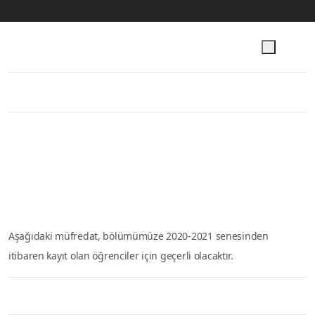
İkincil menü
Ana içeriğe atla
ODTÜ
Aday Öğrenci
OpenMETU
SSS
EN
Psikoloji Bölümü
Anasayfa
Müfredat (2020 Güz İtibariyle)
Müfredat (2020 Güz
İtibariyle)
Aşağıdaki müfredat, bölümümüze 2020-2021 senesinden itibaren
kayıt olan öğrenciler için geçerli olacaktır.
Birinci Sene