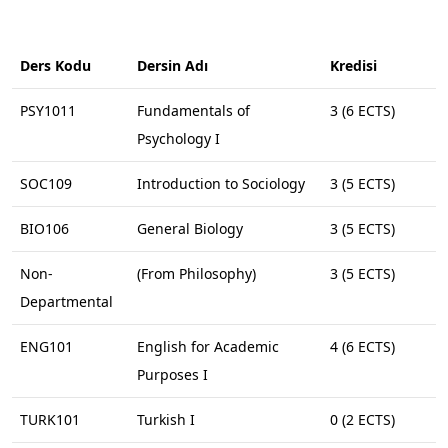
1. Dönem
Ders Kodu
Dersin Adı
Kredisi
PSY1011
Fundamentals of
3 (6 ECTS)
Psychology I
SOC109
Introduction to Sociology
3 (5 ECTS)
BIO106
General Biology
3 (5 ECTS)
Non-
(From Philosophy)
3 (5 ECTS)
Departmental
ENG101
English for Academic
4 (6 ECTS)
Purposes I
TURK101
Turkish I
0 (2 ECTS)