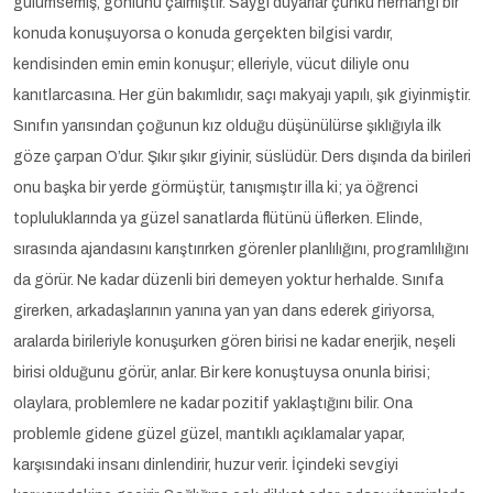
gülümsemiş, gönlünü çalmıştır. Saygı duyarlar çünkü herhangi bir
konuda konuşuyorsa o konuda gerçekten bilgisi vardır,
kendisinden emin emin konuşur; elleriyle, vücut diliyle onu
kanıtlarcasına. Her gün bakımlıdır, saçı makyajı yapılı, şık giyinmiştir.
Sınıfın yarısından çoğunun kız olduğu düşünülürse şıklığıyla ilk
göze çarpan O’dur. Şıkır şıkır giyinir, süslüdür. Ders dışında da birileri
onu başka bir yerde görmüştür, tanışmıştır illa ki; ya öğrenci
topluluklarında ya güzel sanatlarda flütünü üflerken. Elinde,
sırasında ajandasını karıştırırken görenler planlılığını, programlılığını
da görür. Ne kadar düzenli biri demeyen yoktur herhalde. Sınıfa
girerken, arkadaşlarının yanına yan yan dans ederek giriyorsa,
aralarda birileriyle konuşurken gören birisi ne kadar enerjik, neşeli
birisi olduğunu görür, anlar. Bir kere konuştuysa onunla birisi;
olaylara, problemlere ne kadar pozitif yaklaştığını bilir. Ona
problemle gidene güzel güzel, mantıklı açıklamalar yapar,
karşısındaki insanı dinlendirir, huzur verir. İçindeki sevgiyi