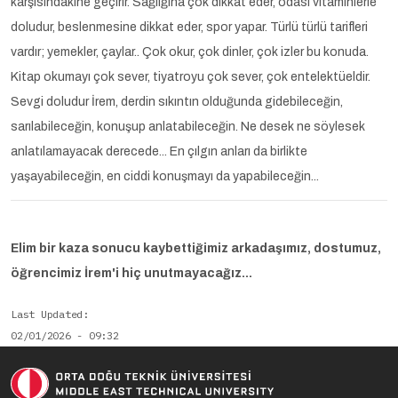
karşısındakine geçirir. Sağlığına çok dikkat eder, odası vitaminlerle
doludur, beslenmesine dikkat eder, spor yapar. Türlü türlü tarifleri
vardır; yemekler, çaylar.. Çok okur, çok dinler, çok izler bu konuda.
Kitap okumayı çok sever, tiyatroyu çok sever, çok entelektüeldir.
Sevgi doludur İrem, derdin sıkıntın olduğunda gidebileceğin,
sarılabileceğin, konuşup anlatabileceğin. Ne desek ne söylesek
anlatılamayacak derecede... En çılgın anları da birlikte
yaşayabileceğin, en ciddi konuşmayı da yapabileceğin...
Elim bir kaza sonucu kaybettiğimiz arkadaşımız, dostumuz,
öğrencimiz İrem'i hiç unutmayacağız...
Last Updated
02/01/2026 - 09:32