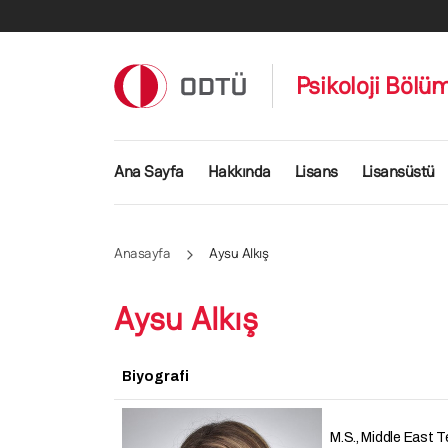
Ana içeriğe atla
Psikoloji Bölü
Ana gezinti menüsü
Ana Sayfa
Hakkında
Lisans
Lisansüstü
Anasayfa
Aysu Alkış
Aysu Alkış
Biyografi
M.S., Middle East Te