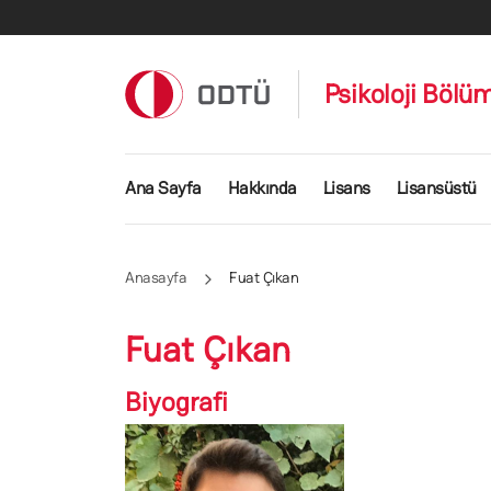
Ana içeriğe atla
Psikoloji Bölü
Ana gezinti menüsü
Ana Sayfa
Hakkında
Lisans
Lisansüstü
Anasayfa
Fuat Çıkan
Fuat Çıkan
Biyografi