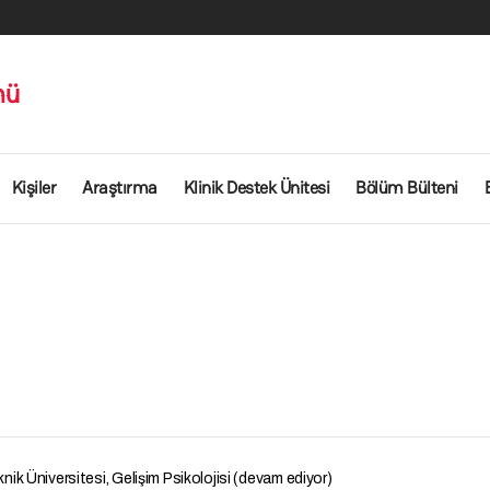
mü
Kişiler
Araştırma
Klinik Destek Ünitesi
Bölüm Bülteni
ik Üniversitesi, Gelişim Psikolojisi (devam ediyor)