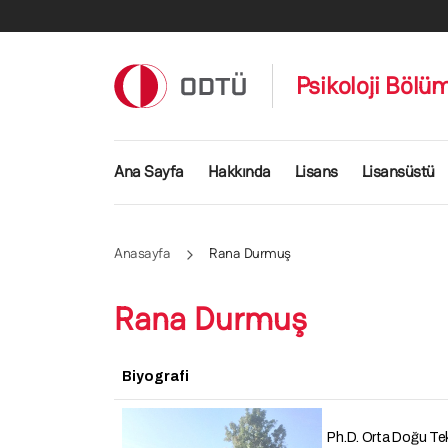
Ana içeriğe atla
Psikoloji Bölü
Ana gezinti menüsü
Ana Sayfa
Hakkında
Lisans
Lisansüstü
Anasayfa
Rana Durmuş
Rana Durmuş
Biyografi
Ph.D. Orta Doğu Tekn