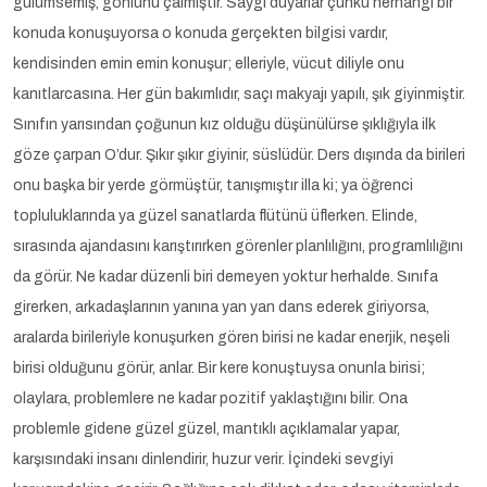
gülümsemiş, gönlünü çalmıştır. Saygı duyarlar çünkü herhangi bir
konuda konuşuyorsa o konuda gerçekten bilgisi vardır,
kendisinden emin emin konuşur; elleriyle, vücut diliyle onu
kanıtlarcasına. Her gün bakımlıdır, saçı makyajı yapılı, şık giyinmiştir.
Sınıfın yarısından çoğunun kız olduğu düşünülürse şıklığıyla ilk
göze çarpan O’dur. Şıkır şıkır giyinir, süslüdür. Ders dışında da birileri
onu başka bir yerde görmüştür, tanışmıştır illa ki; ya öğrenci
topluluklarında ya güzel sanatlarda flütünü üflerken. Elinde,
sırasında ajandasını karıştırırken görenler planlılığını, programlılığını
da görür. Ne kadar düzenli biri demeyen yoktur herhalde. Sınıfa
girerken, arkadaşlarının yanına yan yan dans ederek giriyorsa,
aralarda birileriyle konuşurken gören birisi ne kadar enerjik, neşeli
birisi olduğunu görür, anlar. Bir kere konuştuysa onunla birisi;
olaylara, problemlere ne kadar pozitif yaklaştığını bilir. Ona
problemle gidene güzel güzel, mantıklı açıklamalar yapar,
karşısındaki insanı dinlendirir, huzur verir. İçindeki sevgiyi