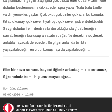
karşısındakine geçirir. Sağlığına çok dikkat eder, odası vitaminlerle
doludur, beslenmesine dikkat eder, spor yapar. Türlü türlü tarifleri
vardır; yemekler, çaylar.. Çok okur, çok dinler, çok izler bu konuda.
Kitap okumayı çok sever, tiyatroyu çok sever, çok entelektüeldir.
Sevgi doludur İrem, derdin sıkıntın olduğunda gidebileceğin,
sarılabileceğin, konuşup anlatabileceğin. Ne desek ne söylesek
anlatılamayacak derecede... En çılgın anları da birlikte
yaşayabileceğin, en ciddi konuşmayı da yapabileceğin...
Elim bir kaza sonucu kaybettiğimiz arkadaşımız, dostumuz,
öğrencimiz İrem'i hiç unutmayacağız...
Son Güncelleme
05/02/2026 - 11:08