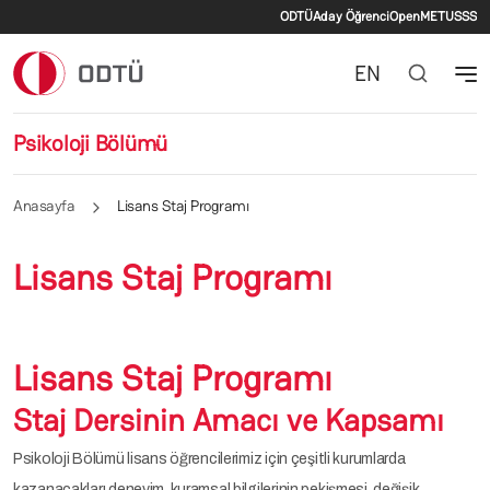
İkincil menü
Ana içeriğe atla
ODTÜ
Aday Öğrenci
OpenMETU
SSS
EN
Psikoloji Bölümü
Anasayfa
Lisans Staj Programı
Lisans Staj Programı
Lisans Staj Programı
Staj Dersinin Amacı ve Kapsamı
Psikoloji Bölümü lisans öğrencilerimiz için çeşitli kurumlarda
kazanacakları deneyim, kuramsal bilgilerinin pekişmesi, değişik