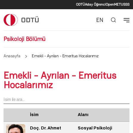
İkincil menü
Ana içeriğe atla
ODTÜ
Aday Öğrenci
OpenMETU
SSS
EN
Psikoloji Bölümü
Anasayfa
Emekli - Ayrılan - Emeritus Hocalarımız
Emekli - Ayrılan - Emeritus
Hocalarımız
İsim
Alanı
Doç. Dr. Ahmet
Sosyal Psikoloji