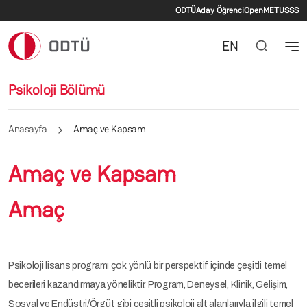
İkincil menü
Ana içeriğe atla
ODTÜ
Aday Öğrenci
OpenMETU
SSS
EN
Psikoloji Bölümü
Anasayfa
Amaç ve Kapsam
Amaç ve Kapsam
Amaç
Psikoloji lisans programı çok yönlü bir perspektif içinde çeşitli temel
becerileri kazandırmaya yöneliktir. Program, Deneysel, Klinik, Gelişim,
Sosyal ve Endüstri/Örgüt gibi çeşitli psikoloji alt alanlarıyla ilgili temel