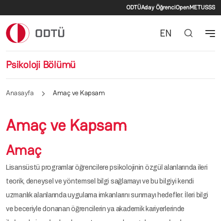
İkincil menü
Ana içeriğe atla
ODTÜ
Aday Öğrenci
OpenMETU
SSS
EN
Psikoloji Bölümü
Anasayfa
Amaç ve Kapsam
Amaç ve Kapsam
Amaç
Lisansüstü programlar öğrencilere psikolojinin özgül alanlarında ileri
teorik, deneysel ve yöntemsel bilgi sağlamayı ve bu bilgiyi kendi
uzmanlık alanlarında uygulama imkanlarını sunmayı hedefler. İleri bilgi
ve beceriyle donanan öğrencilerin ya akademik kariyerlerinde