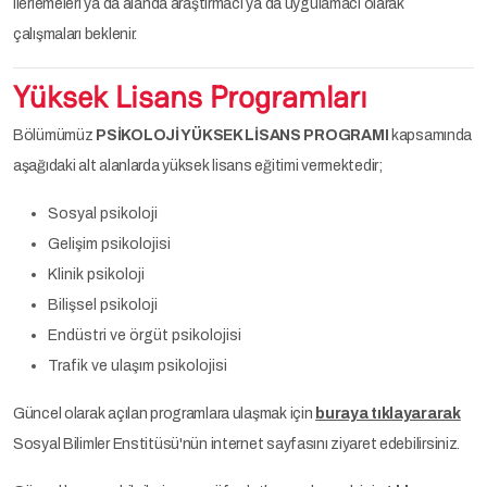
ilerlemeleri ya da alanda araştırmacı ya da uygulamacı olarak
çalışmaları beklenir.
Yüksek Lisans Programları
Bölümümüz
PSİKOLOJİ YÜKSEK LİSANS PROGRAMI
kapsamında
aşağıdaki alt alanlarda yüksek lisans eğitimi vermektedir;
Sosyal psikoloji
Gelişim psikolojisi
Klinik psikoloji
Bilişsel psikoloji
Endüstri ve örgüt psikolojisi
Trafik ve ulaşım psikolojisi
Güncel olarak açılan programlara ulaşmak için
buraya tıklayararak
Sosyal Bilimler Enstitüsü'nün internet sayfasını ziyaret edebilirsiniz.