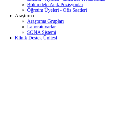
Bölümdeki Açık Pozisyonlar
Öğretim Üyeleri - Ofis Saatleri
Araştırma
Araştırma Grupları
Laboratuvarlar
SONA Sistemi
Klinik Destek Ünitesi
AYNA Klinik Psikoloji Dergisi
Bölüm Bülteni
Bize Ulaşın
Anasayfa
Psikoloji Lisansüstü Programları Mülakat Listeleri - 2026 (E/Ö 
Psikoloji Lisansüstü Programları Mülakat L
Mülakatların tarih, saat ve yer bilgisi Sosyal Bilimler Enstitüsü sayfasında duyurulmuştur.
Açılan lisansüstü programlarda mülakata girmeye hak kazanan adaylar "İsim-Soyisim" sıras