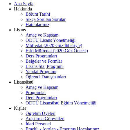
Ana Sayfa
Hakkında
Bölüm Tarihi
Sıkça Sorulan Sorular
Hatıralarımız
Lisans
Amaç ve Kapsam
ODTÜ Lisans Yönetmeliği
Müfredat (2020 Güz İtibariyle)
Eski Müfredat (2020 Güz Öncesi)
Ders Programları
Belgeler ve Formlar
Lisans Staj Programı
Yandal Programı
Öğrenci Danışmanları
Lisansüstü
Amaç ve Kapsam
Programlar
Ders Programları
ODTÜ Lisansüstü Eğitim Yönetmeliği
Kişiler
Öğretim Üyeleri
Araştırma Görevlileri
İdari Personel
Emekli - Ayrılan - Emeritus Hocalarımız