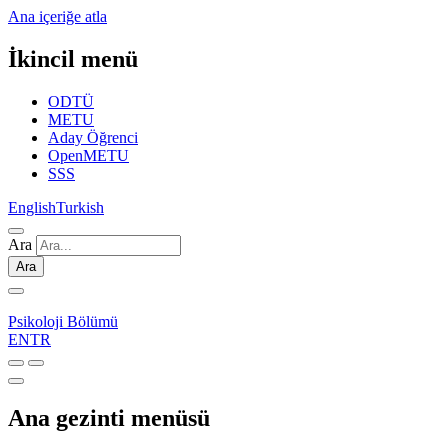
Ana içeriğe atla
İkincil menü
ODTÜ
METU
Aday Öğrenci
OpenMETU
SSS
English
Turkish
Ara
Ara
Psikoloji Bölümü
EN
TR
Ana gezinti menüsü